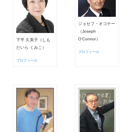
ジョセフ・オコナー
（Joseph
O’Connor）
下平 久美子（しも
だいら くみこ）
プロフィール
プロフィール