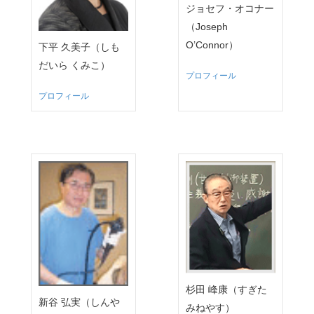
ジョセフ・オコナー
（Joseph
O’Connor）
下平 久美子（しも
だいら くみこ）
プロフィール
プロフィール
杉田 峰康（すぎた
新谷 弘実（しんや
みねやす）