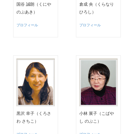
国谷 誠朗（くにや
倉成 央（くらなり
のぶあき）
ひろし）
プロフィール
プロフィール
黒沢 幸子（くろさ
小林 展子（こばや
わ さちこ）
し のぶこ）