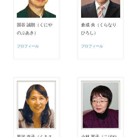
国谷 誠朗（くにや
倉成 央（くらなり
のぶあき）
ひろし）
プロフィール
プロフィール
黒沢 幸子（くろさ
小林 展子（こばや