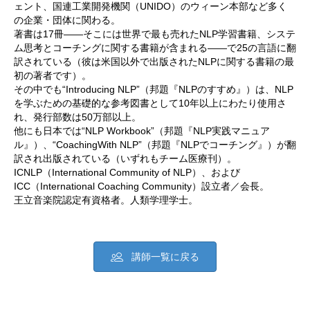
ェント、国連工業開発機関（UNIDO）のウィーン本部など多く
の企業・団体に関わる。
著書は17冊――そこには世界で最も売れたNLP学習書籍、システ
ム思考とコーチングに関する書籍が含まれる――で25の言語に翻
訳されている（彼は米国以外で出版されたNLPに関する書籍の最
初の著者です）。
その中でも“Introducing NLP”（邦題『NLPのすすめ』）は、NLP
を学ぶための基礎的な参考図書として10年以上にわたり使用さ
れ、発行部数は50万部以上。
他にも日本では“NLP Workbook”（邦題『NLP実践マニュア
ル』）、“CoachingWith NLP”（邦題『NLPでコーチング』）が翻
訳され出版されている（いずれもチーム医療刊）。
ICNLP（International Community of NLP）、および
ICC（International Coaching Community）設立者／会長。
王立音楽院認定有資格者。人類学理学士。
講師一覧に戻る