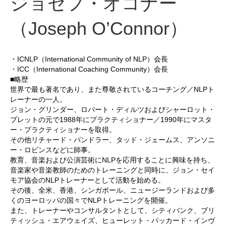
ジョセフ・オコナー
（Joseph O’Connor）
・ICNLP（International Community of NLP）会長
・ICC（International Coaching Community）会長
■略歴
世界で最も著名であり、また尊敬されているコーチング／NLPト
レーナーの一人。
ジョン・グリンダー、ロバート・ディルツおよびシャーロット・
ブレットの元で1988年にプラクティショナー／1990年にマスタ
ー・プラクティショナーを取得。
その他リチャード・バンドラー、タッド・ジェームス、アンソニ
ー・ロビンスなどに師事。
教育、音楽および公演芸術にNLPを応用することに興味を持ち、
音楽家や音楽教師のためのトレーニングと同時に、ジョン・セイ
モア協会のNLPトレーナーとして活動を始める。
その後、全米、香港、シンガポール、ニュージーランドおよび多
くのヨーロッパの国々でNLPトレーニングを開催。
また、トレーナーやコンサルタントとして、シティバンク、ブリ
ティッシュ・エアウェイズ、ヒューレット・パッカード・インヴ