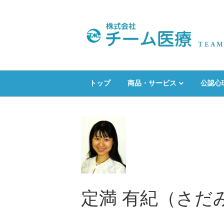
トップ
商品・サービス
公認心
定満 有紀（さだ