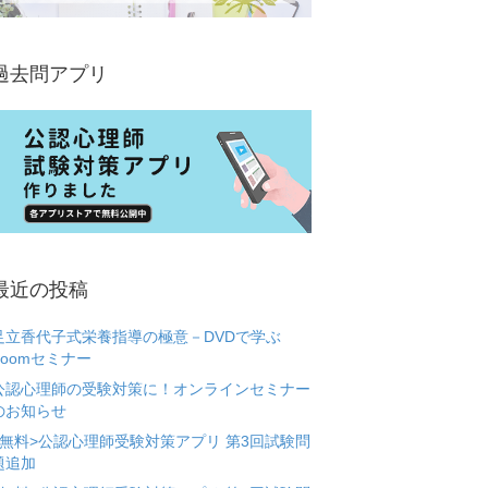
過去問アプリ
最近の投稿
足立香代子式栄養指導の極意－DVDで学ぶ
Zoomセミナー
公認心理師の受験対策に！オンラインセミナー
のお知らせ
<無料>公認心理師受験対策アプリ 第3回試験問
題追加