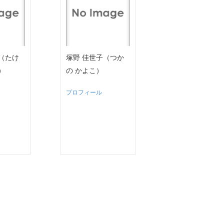
（たけ
塚野 佳世子（つか
）
の かよこ）
プロフィール