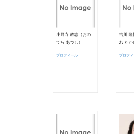
小野寺 敦志（おの
吉川 
でら あつし）
わ た
プロフィール
プロフィ