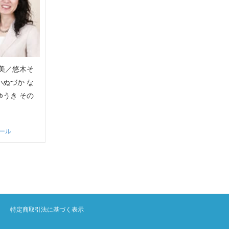
尚美／悠木そ
いぬづか な
ゆうき その
ール
特定商取引法に基づく表示