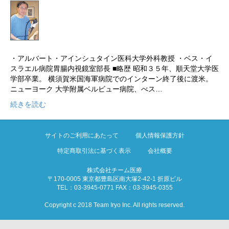
・アルバート・アインシュタイン医科大学外科教授 ・ベス・イ
スラエル病院胃腸内視鏡室部長 ■略歴 昭和３５年、順天堂大学医
学部卒業。 横須賀米国海軍病院でのインターン終了後に渡米。
ニューヨーク 大学附属ベルビュー病院、べス…
続きを読む
サイトのご利用にあたって
個人情報保護方針
特定商取引法に基づく表示
会社概要
株式会社チーム医療
〒170-0005 東京都豊島区南大塚2-42-1 折原ビル
TEL：03-3945-0771 FAX：03-3945-0355
Copyright c 2018 Team Iryo Inc. All rights reserved.