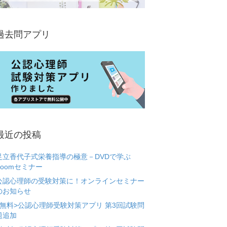
過去問アプリ
最近の投稿
足立香代子式栄養指導の極意－DVDで学ぶ
Zoomセミナー
公認心理師の受験対策に！オンラインセミナー
のお知らせ
<無料>公認心理師受験対策アプリ 第3回試験問
題追加