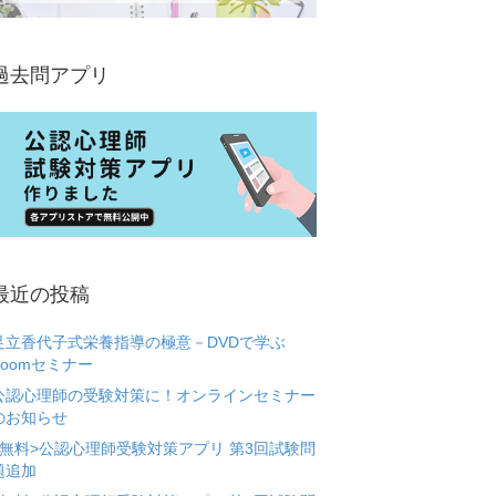
過去問アプリ
最近の投稿
足立香代子式栄養指導の極意－DVDで学ぶ
Zoomセミナー
公認心理師の受験対策に！オンラインセミナー
のお知らせ
<無料>公認心理師受験対策アプリ 第3回試験問
題追加