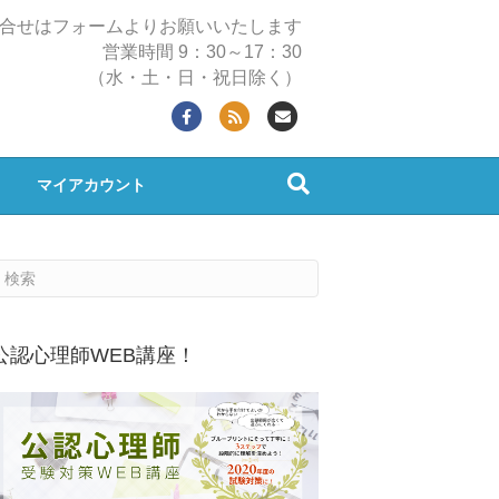
合せはフォームよりお願いいたします
営業時間 9：30～17：30
（水・土・日・祝日除く）
F
R
E
a
s
m
c
s
a
マイアカウント
e
i
b
l
o
o
k
公認心理師WEB講座！