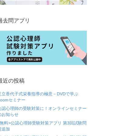
過去問アプリ
最近の投稿
足立香代子式栄養指導の極意－DVDで学ぶ
Zoomセミナー
公認心理師の受験対策に！オンラインセミナー
のお知らせ
<無料>公認心理師受験対策アプリ 第3回試験問
題追加