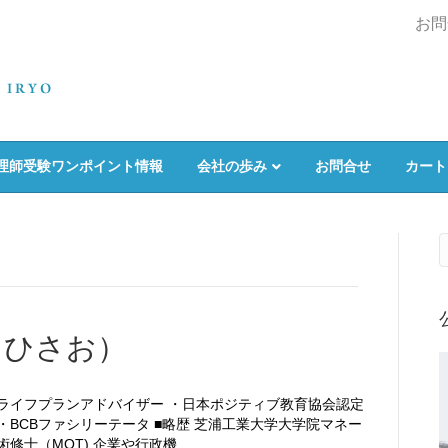
お問
理師受験ワンポイント情報
会社の歩み
お問合せ
カート
 ひさお）
ライフプランアドバイザー ・日本ポジティブ教育協会認定
・BCBファシリーテータ ■略歴 芝浦工業大学大学院マネー
術修士（MOT) 企業や行政機…