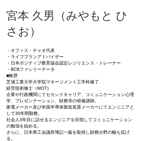
宮本 久男（みやもと ひ
さお）
・オフィス・チャオ代表
・ライフプランアドバイザー
・日本ポジティブ教育協会認定レジリエンス・トレーナー
・BCBファシリーテータ
■略歴
芝浦工業大学大学院マネージメント工学科修了
経営技術修士（MOT)
企業や行政機関にてセカンドキャリア、コミュニケーション心理
学、プレゼンテーション、財務等の研修講師。
家電メーカー及び米国半導体製造装置メーカーにてエンジニアと
して30年間勤務。
社会人3年目に話せるエンジニアを目指してコミュニケーション
の勉強を始める。
さらに、日本商工会議所簿記一級を取得し財務分野の幅も拡げ
る。