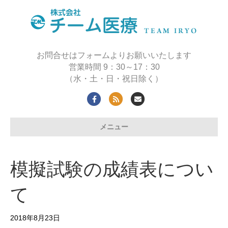
お問合せはフォームよりお願いいたします
営業時間 9：30～17：30
（水・土・日・祝日除く）
F
R
E
a
s
m
メニュー
c
s
a
e
i
b
l
模擬試験の成績表につい
o
o
て
k
2018年8月23日