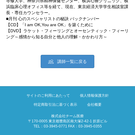
専修大学、神奈川県精神保健センター、横浜心療クリニック、横
浜臨床心理オフィス等を経て、現在、東京経済大学学生相談室課
長・専任カウンセラー。
■月刊 心のスペシャリストの秘訣 バックナンバー
【CD】「I am OK,You are OK」を築くために
【DVD】ラケット・フィーリングとオーセンティック・フィーリ
ング～感情から知る自分と他人の理解・かかわり方～
講師一覧に戻る
サイトのご利用にあたって
個人情報保護方針
特定商取引法に基づく表示
会社概要
株式会社チーム医療
〒170-0005 東京都豊島区南大塚2-42-1 折原ビル
TEL：03-3945-0771 FAX：03-3945-0355