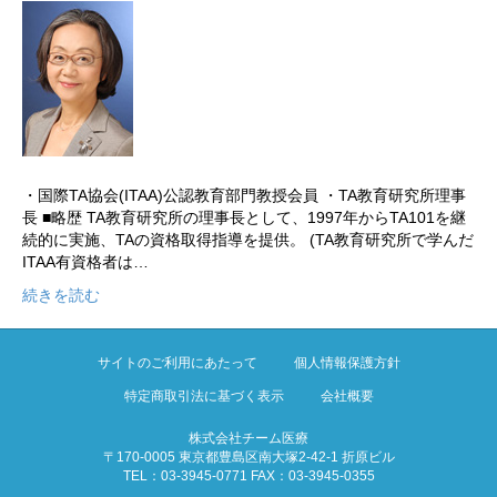
・国際TA協会(ITAA)公認教育部門教授会員 ・TA教育研究所理事
長 ■略歴 TA教育研究所の理事長として、1997年からTA101を継
続的に実施、TAの資格取得指導を提供。 (TA教育研究所で学んだ
ITAA有資格者は…
続きを読む
サイトのご利用にあたって
個人情報保護方針
特定商取引法に基づく表示
会社概要
株式会社チーム医療
〒170-0005 東京都豊島区南大塚2-42-1 折原ビル
TEL：03-3945-0771 FAX：03-3945-0355