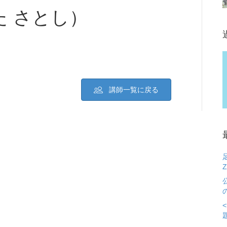
た さとし）
講師一覧に戻る