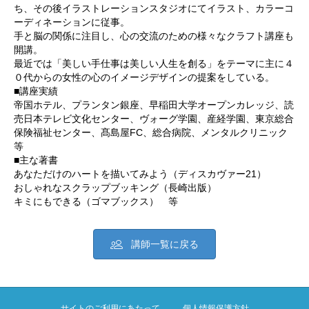
ち、その後イラストレーションスタジオにてイラスト、カラーコ
ーディネーションに従事。
手と脳の関係に注目し、心の交流のための様々なクラフト講座も
開講。
最近では「美しい手仕事は美しい人生を創る」をテーマに主に４
０代からの女性の心のイメージデザインの提案をしている。
■講座実績
帝国ホテル、プランタン銀座、早稲田大学オープンカレッジ、読
売日本テレビ文化センター、ヴォーグ学園、産経学園、東京総合
保険福祉センター、髙島屋FC、総合病院、メンタルクリニック
等
■主な著書
あなただけのハートを描いてみよう（ディスカヴァー21）
おしゃれなスクラップブッキング（長崎出版）
キミにもできる（ゴマブックス） 等
講師一覧に戻る
サイトのご利用にあたって
個人情報保護方針