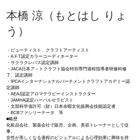
本橋 涼（もとはし りょ
う）
・ビューティスト、クラフトアーティスト
・A.F.T認定カラーコーディネーター
・サクラクレパス認定講師
・JACA日本ア－トクラフト協会特別専門過程指導者研修科修
了、認定講師
・IPCAインターナショナルパーチメントクラフトアカデミー認
定講師
・AEAJ認定アロマテラピーインストラクター
・JAMHA認定ハーバルセラピスト
・文部科学省許可（財）日本余暇文化振興会技能認定者
・BCBファシリーテータ 等
■略歴
化粧品会社、製薬会社で販売、企画、美容トレーナーとして従
事。
女性が美しくなる過程のビジュアルによる心理効果に興味を持