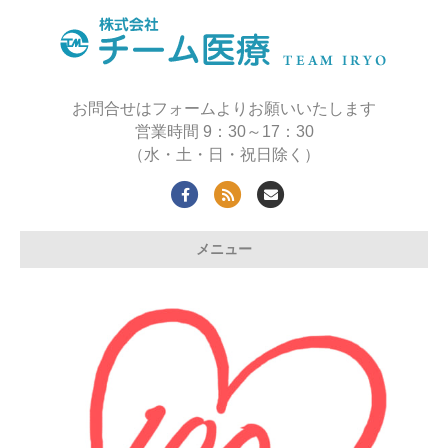
お問合せはフォームよりお願いいたします
営業時間 9：30～17：30
（水・土・日・祝日除く）
F
R
E
a
s
m
メニュー
c
s
a
e
i
b
l
o
o
k