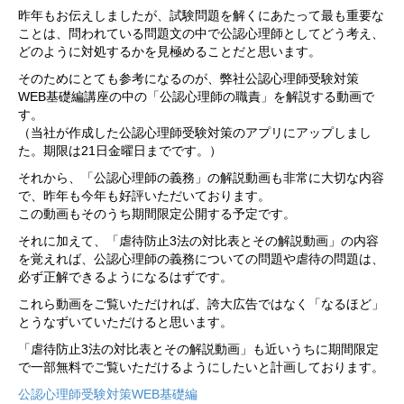
昨年もお伝えしましたが、試験問題を解くにあたって最も重要な
ことは、問われている問題文の中で公認心理師としてどう考え、
どのように対処するかを見極めることだと思います。
そのためにとても参考になるのが、弊社公認心理師受験対策
WEB基礎編講座の中の「公認心理師の職責」を解説する動画で
す。
（当社が作成した公認心理師受験対策のアプリにアップしまし
た。期限は21日金曜日までです。）
それから、「公認心理師の義務」の解説動画も非常に大切な内容
で、昨年も今年も好評いただいております。
この動画もそのうち期間限定公開する予定です。
それに加えて、「虐待防止3法の対比表とその解説動画」の内容
を覚えれば、公認心理師の義務についての問題や虐待の問題は、
必ず正解できるようになるはずです。
これら動画をご覧いただければ、誇大広告ではなく「なるほど」
とうなずいていただけると思います。
「虐待防止3法の対比表とその解説動画」も近いうちに期間限定
で一部無料でご覧いただけるようにしたいと計画しております。
公認心理師受験対策WEB基礎編