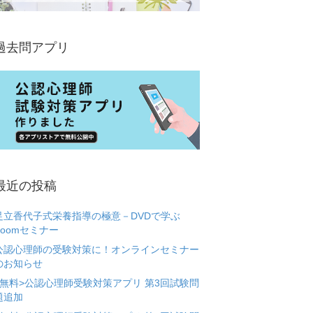
過去問アプリ
最近の投稿
足立香代子式栄養指導の極意－DVDで学ぶ
Zoomセミナー
公認心理師の受験対策に！オンラインセミナー
のお知らせ
<無料>公認心理師受験対策アプリ 第3回試験問
題追加