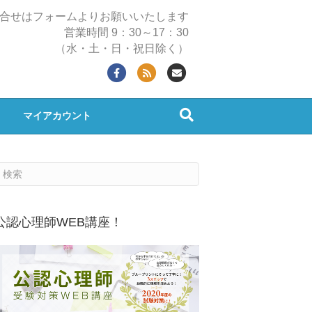
合せはフォームよりお願いいたします
営業時間 9：30～17：30
（水・土・日・祝日除く）
F
R
E
a
s
m
c
s
a
マイアカウント
e
i
b
l
o
o
k
公認心理師WEB講座！