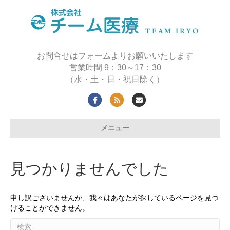
お問合せはフォームよりお願いいたします
営業時間 9：30～17：30
（水・土・日・祝日除く）
F
R
E
a
s
m
メニュー
c
s
a
e
i
b
l
見つかりませんでした
o
o
申し訳ございませんが、我々はあなたが探しているページを見つ
k
けることができません。