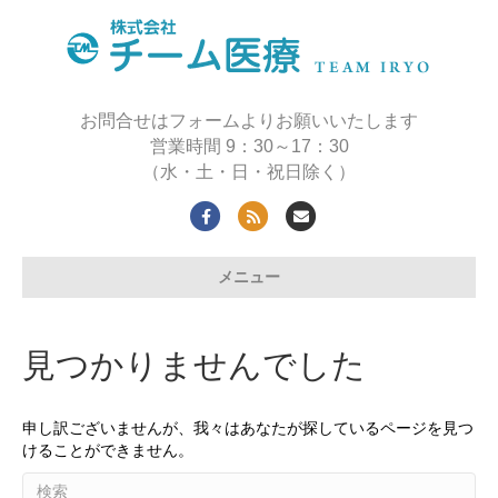
お問合せはフォームよりお願いいたします
営業時間 9：30～17：30
（水・土・日・祝日除く）
F
R
E
a
s
m
メニュー
c
s
a
e
i
b
l
見つかりませんでした
o
o
申し訳ございませんが、我々はあなたが探しているページを見つ
k
けることができません。