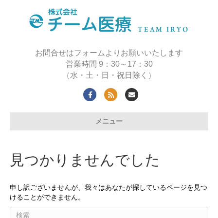
お問合せはフォームよりお願いいたします
営業時間 9：30～17：30
（水・土・日・祝日除く）
F
R
E
a
s
m
メニュー
c
s
a
e
i
b
l
見つかりませんでした
o
o
申し訳ございませんが、我々はあなたが探しているページを見つ
k
けることができません。