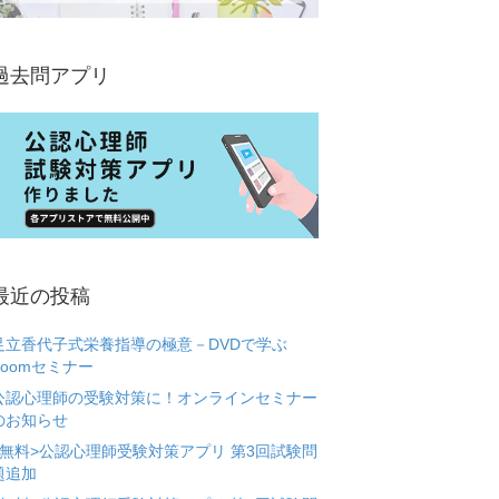
過去問アプリ
最近の投稿
足立香代子式栄養指導の極意－DVDで学ぶ
Zoomセミナー
公認心理師の受験対策に！オンラインセミナー
のお知らせ
<無料>公認心理師受験対策アプリ 第3回試験問
題追加