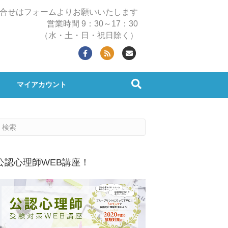
合せはフォームよりお願いいたします
営業時間 9：30～17：30
（水・土・日・祝日除く）
F
R
E
a
s
m
c
s
a
マイアカウント
e
i
b
l
o
o
k
公認心理師WEB講座！