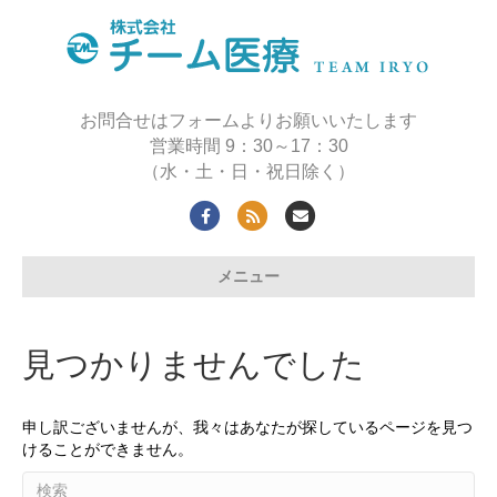
お問合せはフォームよりお願いいたします
営業時間 9：30～17：30
（水・土・日・祝日除く）
F
R
E
a
s
m
メニュー
c
s
a
e
i
b
l
見つかりませんでした
o
o
申し訳ございませんが、我々はあなたが探しているページを見つ
k
けることができません。