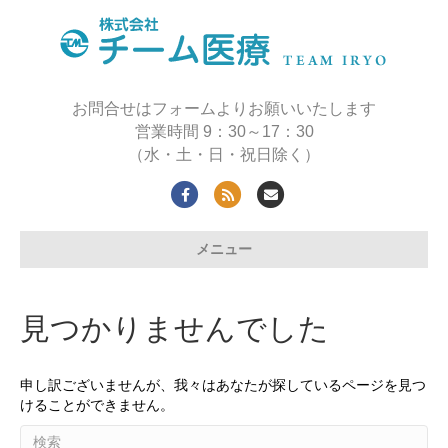
お問合せはフォームよりお願いいたします
営業時間 9：30～17：30
（水・土・日・祝日除く）
F
R
E
a
s
m
メニュー
c
s
a
e
i
b
l
見つかりませんでした
o
o
申し訳ございませんが、我々はあなたが探しているページを見つ
k
けることができません。