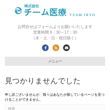
お問合せはフォームよりお願いいたします
営業時間 9：30～17：30
（水・土・日・祝日除く）
F
R
E
a
s
m
メニュー
c
s
a
e
i
b
l
見つかりませんでした
o
o
申し訳ございませんが、我々はあなたが探しているページを見つ
k
けることができません。