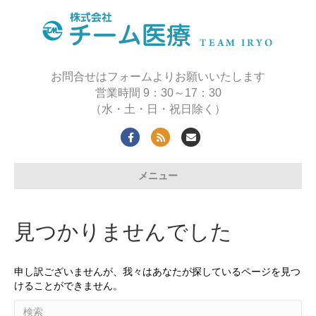
お問合せはフォームよりお願いいたします
営業時間 9：30～17：30
（水・土・日・祝日除く）
F
R
E
a
s
m
メニュー
c
s
a
e
i
b
l
見つかりませんでした
o
o
申し訳ございませんが、我々はあなたが探しているページを見つ
k
けることができません。