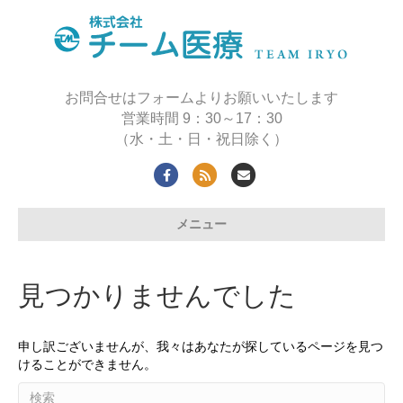
お問合せはフォームよりお願いいたします
営業時間 9：30～17：30
（水・土・日・祝日除く）
F
R
E
a
s
m
メニュー
c
s
a
e
i
b
l
見つかりませんでした
o
o
申し訳ございませんが、我々はあなたが探しているページを見つ
k
けることができません。