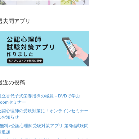
過去問アプリ
最近の投稿
足立香代子式栄養指導の極意－DVDで学ぶ
Zoomセミナー
公認心理師の受験対策に！オンラインセミナー
のお知らせ
<無料>公認心理師受験対策アプリ 第3回試験問
題追加