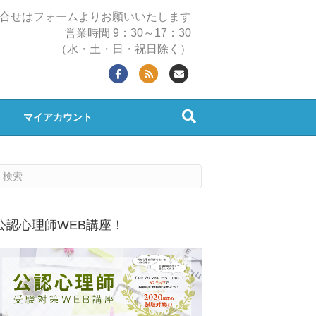
合せはフォームよりお願いいたします
営業時間 9：30～17：30
（水・土・日・祝日除く）
F
R
E
a
s
m
c
s
a
マイアカウント
e
i
b
l
o
o
k
公認心理師WEB講座！