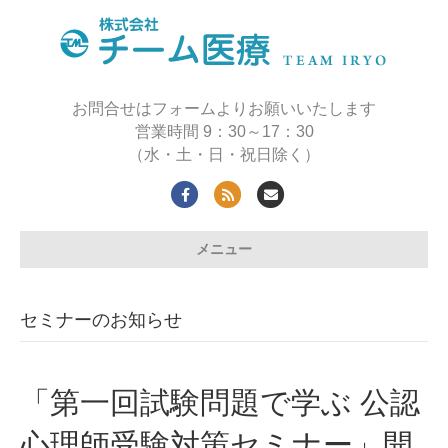
お問合せはフォームよりお願いいたします
営業時間 9：30～17：30
（水・土・日・祝日除く）
F
R
E
a
s
m
メニュー
c
s
a
e
i
b
l
セミナーのお知らせ
o
o
k
「第一回試験問題で学ぶ 公認
心理師受験対策セミナー」開