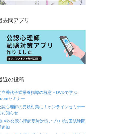
過去問アプリ
最近の投稿
足立香代子式栄養指導の極意－DVDで学ぶ
Zoomセミナー
公認心理師の受験対策に！オンラインセミナー
のお知らせ
<無料>公認心理師受験対策アプリ 第3回試験問
題追加