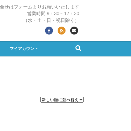
合せはフォームよりお願いいたします
営業時間 9：30～17：30
（水・土・日・祝日除く）
F
R
E
a
s
m
c
s
a
マイアカウント
e
i
b
l
o
o
k