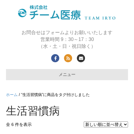
お問合せはフォームよりお願いいたします
営業時間 9：30～17：30
（水・土・日・祝日除く）
F
R
E
a
s
m
メニュー
c
s
a
e
i
b
l
ホーム
/ “生活習慣病”に商品をタグ付けしました
o
生活習慣病
o
k
全 6 件を表示