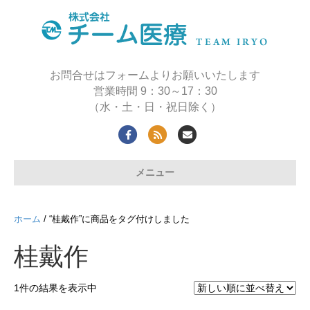
お問合せはフォームよりお願いいたします
営業時間 9：30～17：30
（水・土・日・祝日除く）
F
R
E
a
s
m
メニュー
c
s
a
e
i
b
l
ホーム
/ “桂戴作”に商品をタグ付けしました
o
桂戴作
o
k
1件の結果を表示中