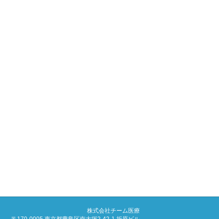
株式会社チーム医療
〒170-0005 東京都豊島区南大塚2-42-1 折原ビル