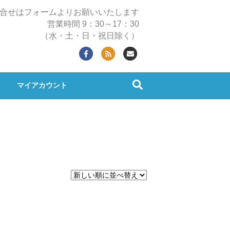
合せはフォームよりお願いいたします
営業時間 9：30～17：30
（水・土・日・祝日除く）
F
R
E
a
s
m
c
s
a
マイアカウント
e
i
b
l
o
o
k