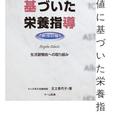
値
に
基
づ
い
た
栄
養
指