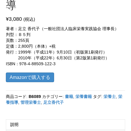
導
¥
3,080
(税込)
著者：足立 香代子（一般社団法人臨床栄養実践協会 理事長）
判型：Ｂ５判
頁数：255頁
定価：2,800円（本体）+税
発行：1999年（平成11年）9月10日（初版第1刷発行）
2010年（平成22年）6月30日（第2版第1刷発行）
ISBN：978-4-88509-122-3
Amazonで購入する
商品コード:
B6089
カテゴリー:
書籍
,
栄養書籍
タグ:
栄養士
,
栄
養指導
,
管理栄養士
,
足立香代子
説明