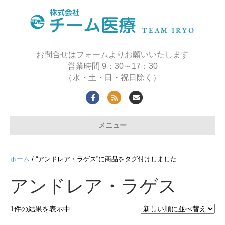
お問合せはフォームよりお願いいたします
営業時間 9：30～17：30
（水・土・日・祝日除く）
F
R
E
a
s
m
メニュー
c
s
a
e
i
b
l
ホーム
/ “アンドレア・ラゲス”に商品をタグ付けしました
o
アンドレア・ラゲス
o
k
1件の結果を表示中