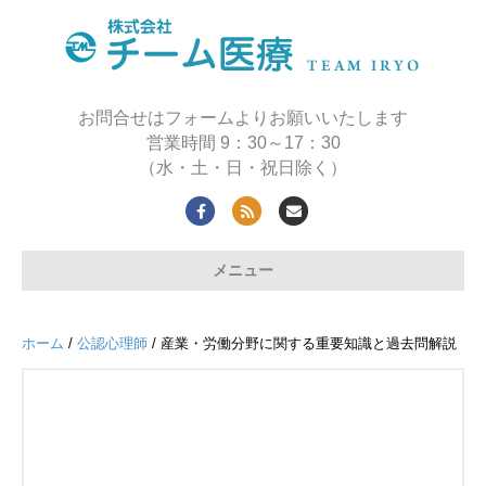
お問合せはフォームよりお願いいたします
営業時間 9：30～17：30
（水・土・日・祝日除く）
F
R
E
a
s
m
メニュー
c
s
a
e
i
b
l
ホーム
/
公認心理師
/ 産業・労働分野に関する重要知識と過去問解説
o
o
k