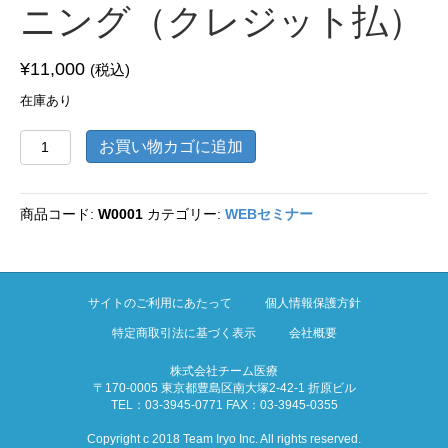
ニング（クレジット払）
¥
11,000
(税込)
在庫あり
【WEB
お買い物カゴに追加
セ
ミ
ナ
商品コード:
W0001
カテゴリー:
WEBセミナー
ー】
胸
部
X
線
サイトのご利用にあたって
個人情報保護方針
写
特定商取引法に基づく表示
会社概要
真・
CT
株式会社チーム医療
判
〒170-0005 東京都豊島区南大塚2-42-1 折原ビル
読
TEL：03-3945-0771 FAX：03-3945-0355
ト
レ
Copyright c 2018 Team Iryo Inc. All rights reserved.