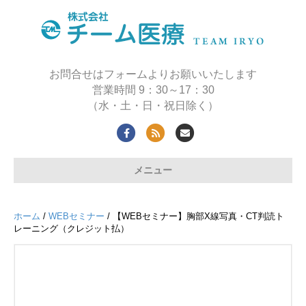
お問合せはフォームよりお願いいたします
営業時間 9：30～17：30
（水・土・日・祝日除く）
F
R
E
a
s
m
メニュー
c
s
a
e
i
b
l
ホーム
/
WEBセミナー
/ 【WEBセミナー】胸部X線写真・CT判読ト
o
レーニング（クレジット払）
o
k