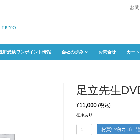
お問
理師受験ワンポイント情報
会社の歩み
お問合せ
カート
足立先生DV
¥
11,000
(税込)
在庫あり
足
お買い物カゴに
立
先