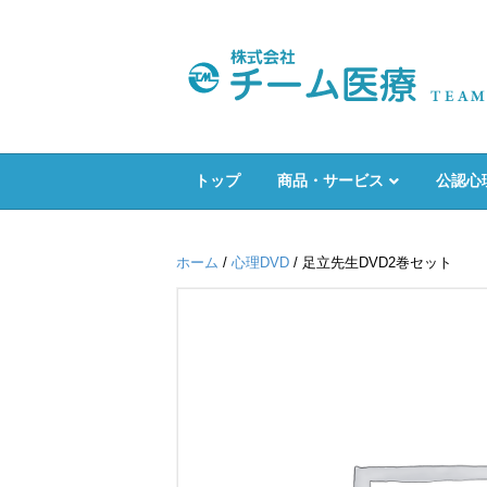
トップ
商品・サービス
公認心
ホーム
/
心理DVD
/ 足立先生DVD2巻セット