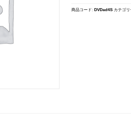
生
商品コード:
DVDad4S
カテゴリ
DVD2
巻
セ
ッ
ト
個