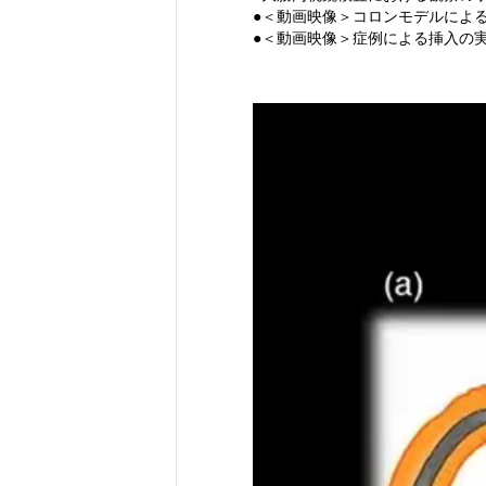
●＜動画映像＞コロンモデルによ
●＜動画映像＞症例による挿入の
動
画
プ
レ
ー
ヤ
ー