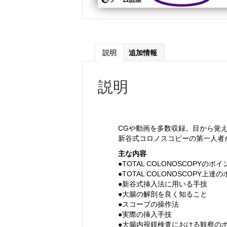
説明
追加情報
説明
CGや動画を多数収録。目から覚え
新谷式コロノスコピーの第一人者
主な内容
●TOTAL COLONOSCOPYのポイ
●TOTAL COLONOSCOPY上達
●新谷式挿入法に用いる手技
●大腸の解剖を良く知ること
●スコープの操作法
●実際の挿入手技
●大腸内視鏡検査における観察の