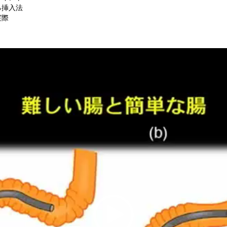
る挿入法
実際