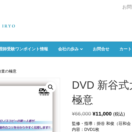
お問
理師受験ワンポイント情報
会社の歩み
お問合せ
カート
鏡検査の極意
DVD 新谷
極意
¥
66,000
¥
11,000
(税込)
監修・指導：掛谷 和俊（荘和会
内容：DVD1枚