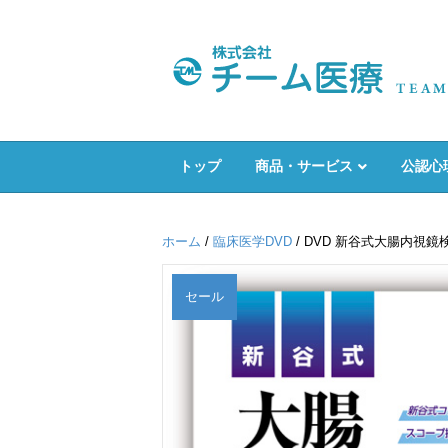
トップ
商品・サービス
公認心
ホーム
/
臨床医学DVD
/ DVD 新谷式大腸内視
セール