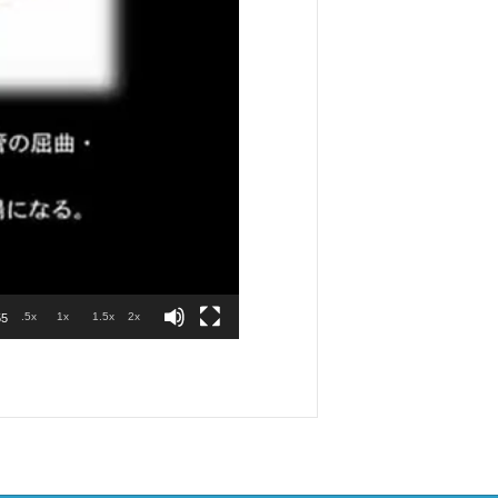
.5x
1x
1.5x
2x
55