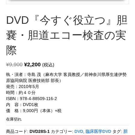
DVD『今すぐ役立つ』胆
嚢・胆道エコー検査の実
際
¥
9,900
¥
2,200
(税込)
執・演者：寺島 茂（麻布大学 客員教授／前神奈川県厚生連伊勢
原協同病院 医療技術部 部長）
発売：2010年5月
時間：約４０分
ISBN：978-4-88509-116-2
内 容：DVD1枚
価 格：9,000円（本体）+税
在庫切れ
商品コード:
DVD28S-1
カテゴリー:
DVD
,
臨床医学DVD
タグ:
胆