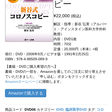
ピー
¥
22,000
(税込)
解説・指導：新谷 弘実（アルバー
ト・アインスタイン医科大学外科
教授）
内容：DVD1枚
時間：70分
定価：20,000円（本体）+税
発行：DVD・2008年9月／ビデオ版・1991年2月25日
ISBN：978-4-88509-089-9
【書籍・DVDご購入希望の方へ】
書籍・DVDの一部を、Amazonを通してのご注文に切り替えさせ
ていただきました。「申し込む」ボタンをクリックすると
Amazonホームページ
に移動します。
Amazonで購入する
商品コード:
DVD06
カテゴリー:
DVD
,
臨床医学DVD
タグ:
コロ