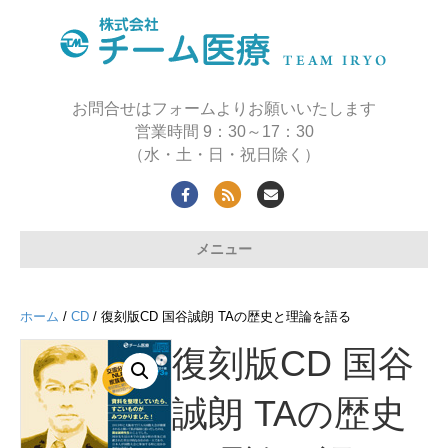
お問合せはフォームよりお願いいたします
営業時間 9：30～17：30
（水・土・日・祝日除く）
Facebook
Rss
Email
メニュー
ホーム
/
CD
/ 復刻版CD 国谷誠朗 TAの歴史と理論を語る
復刻版CD 国谷
誠朗 TAの歴史