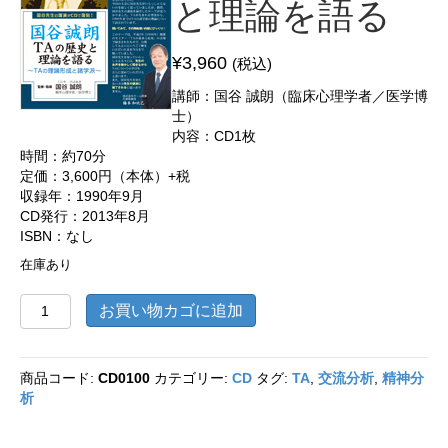
と理論を語る
¥
3,960
(税込)
講師：国谷 誠朗（臨床心理学者／医学博
士）
内容：CD1枚
時間：約70分
定価：3,600円（本体）+税
収録年：1990年9月
CD発行：2013年8月
ISBN：なし
在庫あり
復
お買い物カゴに追加
刻
版
CD
商品コード:
CD0100
カテゴリー:
CD
タグ:
TA
,
交流分析
,
精神分
国
析
谷
誠
朗