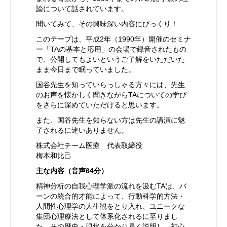
論について話されています。
聞いてみて、その興味深い内容にびっくり！
このテープは、平成2年（1990年）開催のセミナ
ー「TAの基本と応用」の会場で録音されたもの
で、公開してもよいというご了解をいただいた
まま今日まで眠っていました。
国谷先生を知っていらっしゃる方々には、先生
のお声を懐かしく聞きながらTAについての学び
をさらに深めていただけると思います。
また、国谷先生を知らない方は先生の講演に魅
了されるに違いありません。
株式会社チーム医療 代表取締役
梅本和比己
主な内容（音声64分）
精神分析の自我心理学派の流れを汲むTAは、バ
ーンの統合的才能によって、行動科学的方法・
人間性心理学の人生観をとり入れ、ユニークな
集団心理療法として体系化されるに至りまし
た。その歴史・現状を分かり易く説明し、初心