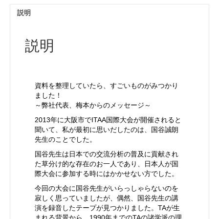
TA
説明
の
歴
史
説明
と
理
論
を
語
資料を整理していたら、すごいものがみつかり
る
ました！
個
～弊社代表、梅本からのメッセージ～
2013年に大阪市でITAA国際大会が開催されると
聞いて、私が最初に思いだしたのは、国谷誠朗
先生のことでした。
国谷先生は日本での交流分析の普及に貢献され
た草分け的な存在のお一人であり、日本人が国
際大会に参加する時にはかかせない方でした。
今回の大会に国谷先生がいらっしゃらないのを
寂しく思っていましたが、偶然、国谷先生の講
演を録音したテープが見つかりました。TAが生
まれる背景から、1990年までのTAの諸学派の理