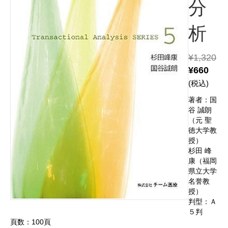
分
析
¥
1,320
¥
660
(税込)
著者：国
谷 誠朗
（元 聖
徳大学教
授）
杉田 峰
康（福岡
県立大学
名誉教
授）
判型：Ａ
５判
頁数：100頁