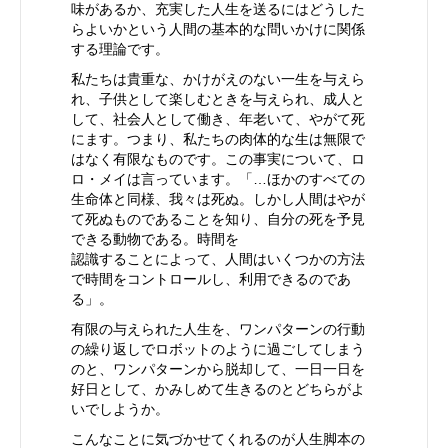
味があるか、充実した人生を送るにはどうした
らよいかという人間の基本的な問いかけに関係
する理論です。
私たちは貴重な、かけがえのない一生を与えら
れ、子供として楽しむときを与えられ、成人と
して、社会人として働き、年老いて、やがて死
にます。つまり、私たちの肉体的な生は無限で
はなく有限なものです。この事実について、ロ
ロ・メイは言っています。「…ほかのすべての
生命体と同様、我々は死ぬ。しかし人間はやが
て死ぬものであることを知り、自分の死を予見
できる動物である。時間を
認識することによって、人間はいくつかの方法
で時間をコントロールし、利用できるのであ
る」。
有限の与えられた人生を、ワンパターンの行動
の繰り返しでロボットのように過ごしてしまう
のと、ワンパターンから脱却して、一日一日を
好日として、かみしめて生きるのとどちらがよ
いでしようか。
こんなことに気づかせてくれるのが人生脚本の