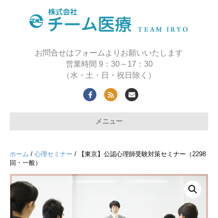
お問合せはフォームよりお願いいたします
営業時間 9：30～17：30
（水・土・日・祝日除く）
F
R
E
a
s
m
メニュー
c
s
a
e
i
b
l
ホーム
/
心理セミナー
/ 【東京】公認心理師受験対策セミナー（2298
o
回・一般）
o
k