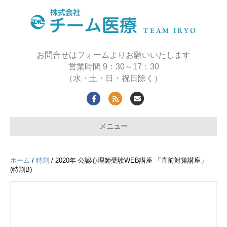
お問合せはフォームよりお願いいたします
営業時間 9：30～17：30
（水・土・日・祝日除く）
F
R
E
a
s
m
メニュー
c
s
a
e
i
b
l
ホーム
/
特割
/ 2020年 公認心理師受験WEB講座 「直前対策講座」
o
(特割B)
o
k