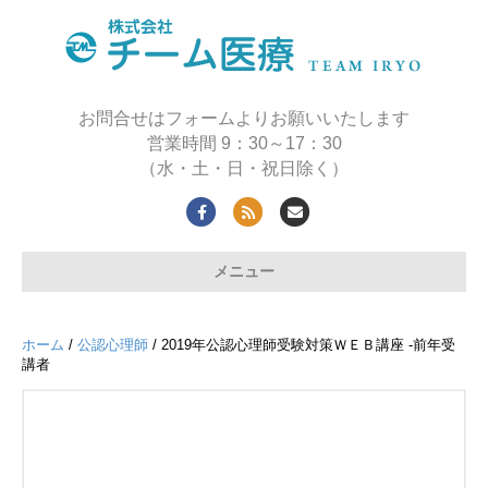
お問合せはフォームよりお願いいたします
営業時間 9：30～17：30
（水・土・日・祝日除く）
F
R
E
a
s
m
メニュー
c
s
a
e
i
b
l
ホーム
/
公認心理師
/ 2019年公認心理師受験対策ＷＥＢ講座 -前年受
o
講者
o
k