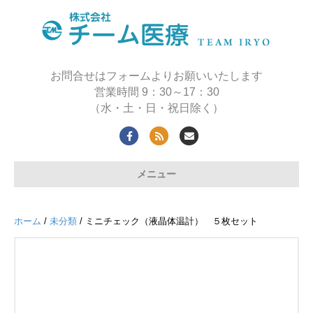
お問合せはフォームよりお願いいたします
営業時間 9：30～17：30
（水・土・日・祝日除く）
F
R
E
a
s
m
メニュー
c
s
a
e
i
b
l
ホーム
/
未分類
/ ミニチェック（液晶体温計） ５枚セット
o
o
k