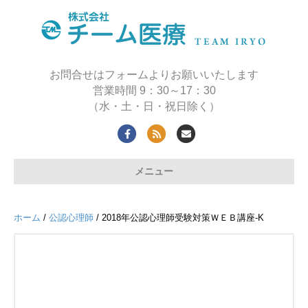
お問合せはフォームよりお願いいたします
営業時間 9：30～17：30
（水・土・日・祝日除く）
F
R
E
a
s
m
メニュー
c
s
a
e
i
b
l
ホーム
/
公認心理師
/ 2018年公認心理師受験対策ＷＥＢ講座-K
o
o
k