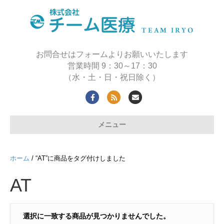
お問合せはフォームよりお願いいたします
営業時間 9：30～17：30
（水・土・日・祝日除く）
F
R
E
a
s
m
メニュー
c
s
a
e
i
b
l
ホーム
/ “AT”に商品をタグ付けしました
o
AT
o
k
選択に一致する商品が見つかりませんでした。