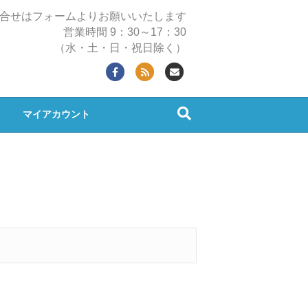
合せはフォームよりお願いいたします
営業時間 9：30～17：30
（水・土・日・祝日除く）
F
R
E
a
s
m
c
s
a
マイアカウント
e
i
b
l
o
o
k