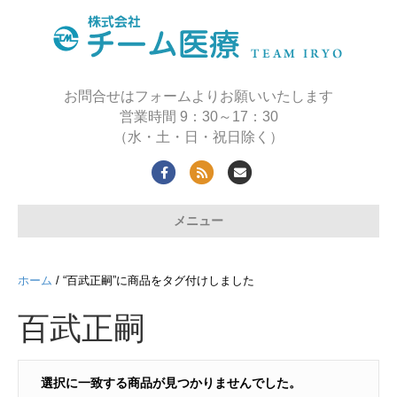
お問合せはフォームよりお願いいたします
営業時間 9：30～17：30
（水・土・日・祝日除く）
F
R
E
a
s
m
メニュー
c
s
a
e
i
b
l
ホーム
/ “百武正嗣”に商品をタグ付けしました
o
百武正嗣
o
k
選択に一致する商品が見つかりませんでした。